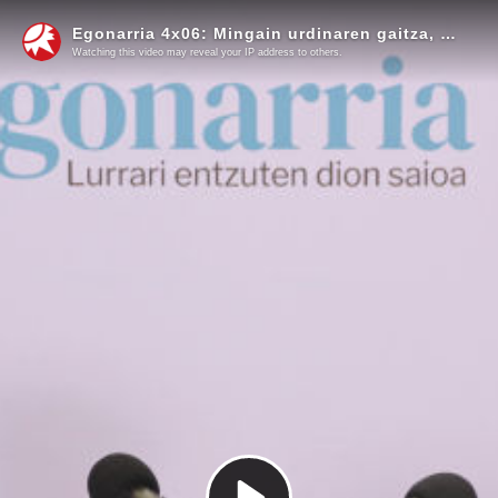
Egonarria 4x06: Mingain urdinaren gaitza, eta berau zabaltzearen oinarrian dauden politikak I Ane Rivas
Watching this video may reveal your IP address to others.