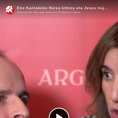
Ene Kantakeko Nerea Urbizu eta Jesus Irujok diote ohorea izan dela Merezimenduzko Argia Saria jasotzea
Watching this video may reveal your IP address to others.